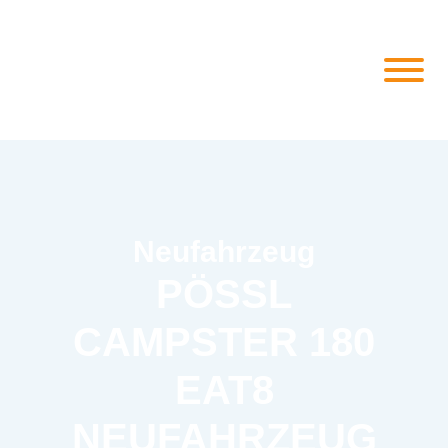
Neufahrzeug
PÖSSL
CAMPSTER 180
EAT8
NEUFAHRZEUG