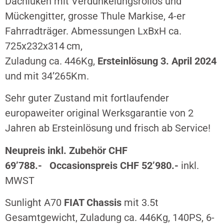
Dachluken mit Verdunkelungsrollos und
Mückengitter, grosse Thule Markise, 4-er
Fahrradträger. Abmessungen LxBxH ca.
725x232x314 cm,
Zuladung ca. 446Kg,
Ersteinlösung 3. April 2024
und mit 34’265Km.
Sehr guter Zustand mit fortlaufender
europaweiter original Werksgarantie von 2
Jahren ab Ersteinlösung und frisch ab Service!
Neupreis inkl. Zubehör CHF
69’788.-
Occasionspreis CHF
52’980
.-
inkl.
MWST
Sunlight A70
FIAT Chassis
mit 3.5t
Gesamtgewicht, Zuladung ca. 446Kg, 140PS, 6-